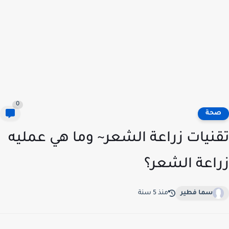
0
حة
نيات زراعة الشعر~ وما هي عمليه
اعة الشعر؟
سما فطير
منذ 5 سنة