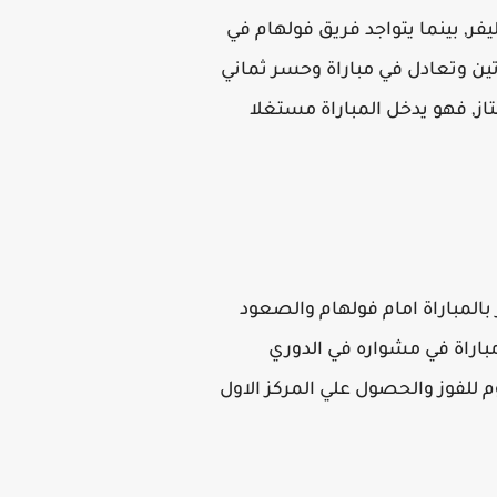
يفر, بينما يتواجد فريق فولهام في
ي بطولة الدوري وفاز في مبارتين وتعادل في مباراة وحسر ثماني
الممتاز, فهو يدخل المباراة مستغلا
بالمباراة امام فولهام والصعود
ترتيب والوصول للمركز الاول في ترتيب الدوري الانجليزي الممتاز, بينما لعب فريق ليفربول 11 مباراة في مشواره في الدوري
مبارايات وخسر مباراة , وجمع 24 نقطة ويسعي اليوم للفوز والحصول علي المركز الاول