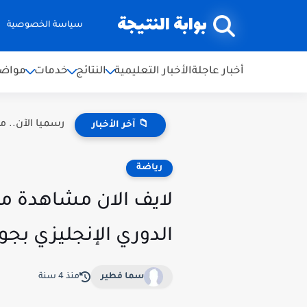
بوابة النتيجة
سياسة الخصوصية
أخبار عاجلة
الأخبار التعليمية
النتائج
خدمات
مواضي
رسميا الآن.. موعد نتائج ال
📁 آخر الأخبار
رياضة
الدوري الإنجليزي بجو
سما فطير
منذ 4 سنة