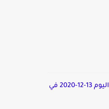
لايف الان مشاهدة مباراة ليفرل بول و فولهام بث مباشر اليوم 13-12-2020 في