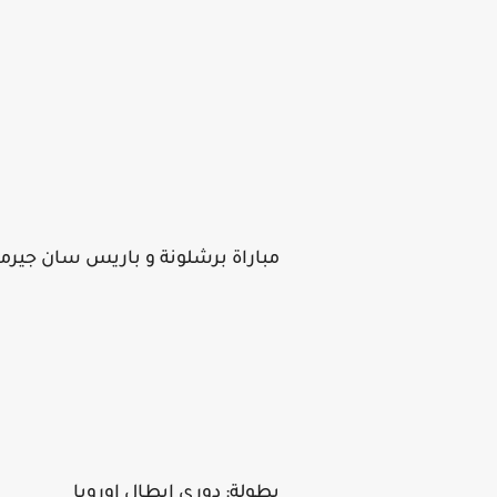
مباراة برشلونة و باريس سان جيرما
بطولة: دوري ابطال اوروبا