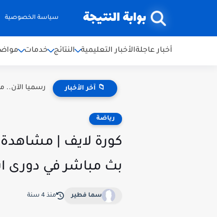
بوابة النتيجة
سياسة الخصوصية
أخبار عاجلة
الأخبار التعليمية
النتائج
خدمات
مواضي
رسميا الآن.. موعد نتائج ال
📁 آخر الأخبار
رياضة
بث مباشر في دورى اب
سما فطير
منذ 4 سنة