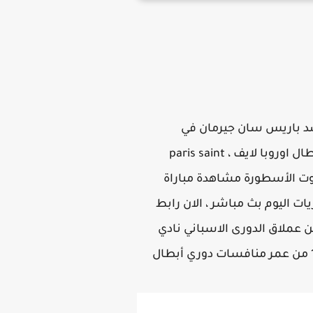
 ضد باريس سان جيرمان في
طال
اوروبا لايف ، paris saint
مان ، يلا شوت الأسطورة مشاهدة مباراة
يات اليوم بث مباشر ، الان رابط
 عملاق الدورى الاسباني نادي
برشلونة الاسباني ضد نادي باريس سان جيرمان الفرنسي بطل الدورى الفرنسي في اطار دور ال 16 من عمر منافسات دوري أبطال