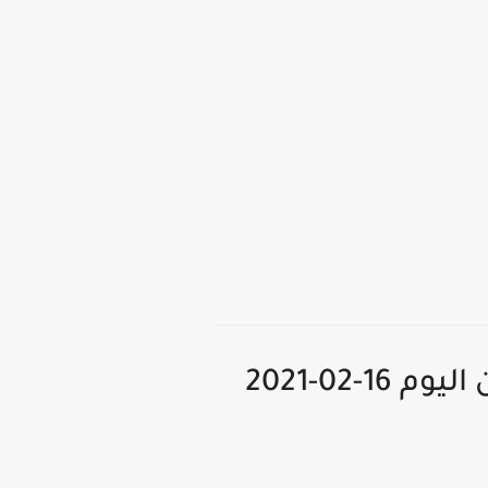
كورة لايف | مشاهدة مباراة برشلونة و باريس سان جيرمان اليوم 16-02-2021