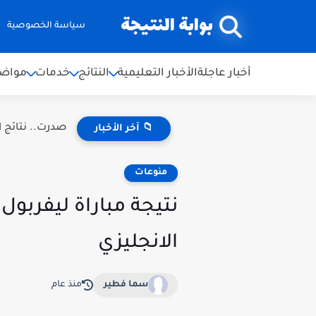
بوابة النتيجة
سياسة الخصوصية
أخبار عاجلة
الأخبار التعليمية
النتائج
خدمات
مواضي
صدرت.. نتائج اعتراضات ال
📁 آخر الأخبار
منوعات
الانجليزي
سما فطير
منذ عام