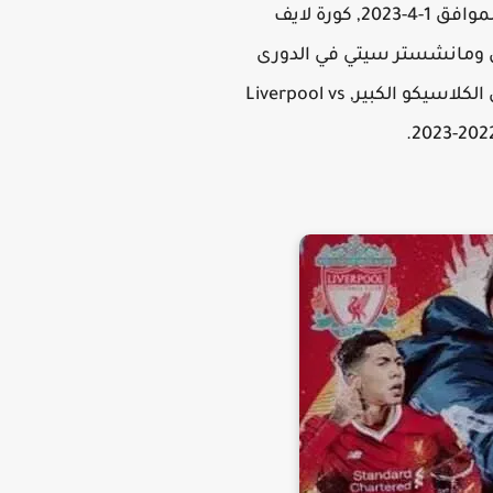
نتيجة مباراة ليفربول ضد مان سيتي ضمن الجولة الحادي عشر في الدوري الانجليزي اليوم السبت الموافق 1-4-2023, كورة لايف
ل ومانشستر سيتي في الدورى
الانجليزى Premier League يلا شوت الاسطورة مشاهدة مباراة ليفربول ومان سيتي بث مباشر في الكلاسيكو الكبير, Liverpool vs