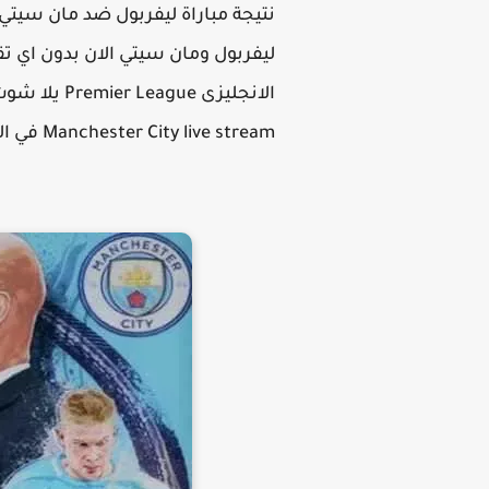
ليفربول ومان سيتي الان بدون اي 
Manchester City live stream في الاسبوع الـ 11 من بطولة الدورى الانكليزى الممتاز لهذا الموسم 2022-2023.