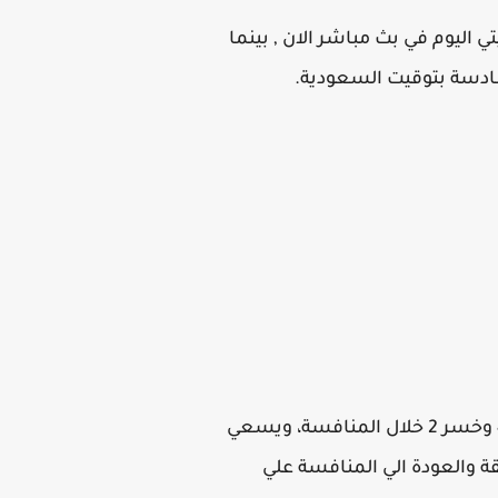
ي اليوم في بث مباشر الان , بينما
ادسة بتوقيت السعودية.
يدخل ليفربول المباراة متواجد في المركز الـ 11 برصيد 10 نقطة بعد ان حقق الفوز في 2 وتعادل في 4 وخسر 2 خلال المنافسة، ويسعي
ة والعودة الي المنافسة علي