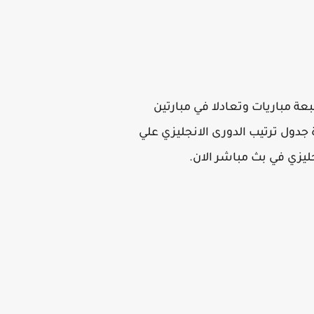
ز الثاني برصيد 23 نقطة بعد ان فاز في سبعة مباريات وتعادلا في مبارتين
 جدول ترتيب الدورى الانجليزي علي