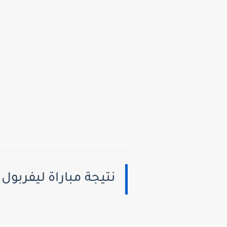
نتيجة مباراة ليفربول ومانشستر س