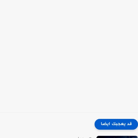
قد يعجبك ايضا