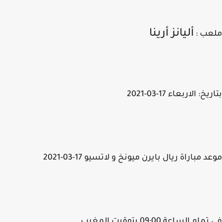
أليانز أرينا
عب :
خ: الاربعاء 17-03-2021
 مباراة ريال بايرن ميونخ و لاتسيو 17-03-2021
م الساعة 09:00 بتوقيت المغرب.