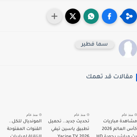
سما فطير
قالات قد تهمك
نذ عام
منذ عام
منذ عام
هدة مباريات
تحديث جديد.. تحميل
المونديال للكل..
كأس العالم 2026
تطبيق ياسين تيفي
القنوات المفتوحة
بث مباشر بجودة HD
Yacine TV 2026
الناقلة لمباريات