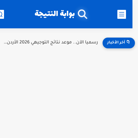
بوابة النتيجة
رسميا الآن.. موعد نتائج التوجيهي 2026 الأردن | رابط نتائج...
📁 آخر الأخبار