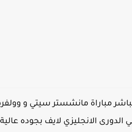
ر HD | بث مباشر مباراة مانشستر سيتي و وول