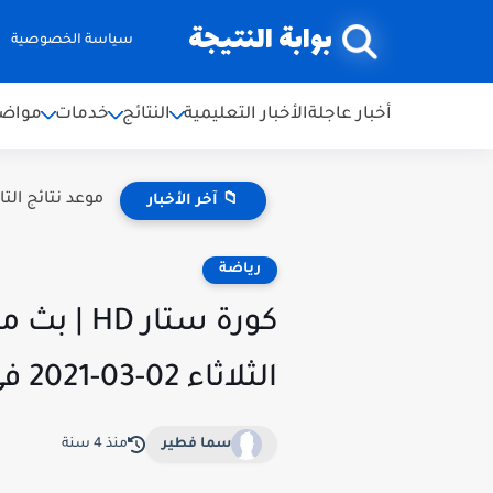
بوابة النتيجة
سياسة الخصوصية
أخبار عاجلة
الأخبار التعليمية
النتائج
خدمات
مواضي
موعد نتائج التاسع سوريا 2026.. رابط
📁 آخر الأخبار
رياضة
كورة ستا
الثلاثاء 02-03-2021 في الدورى الانجليزي لايف بجوده عالية
سما فطير
منذ 4 سنة