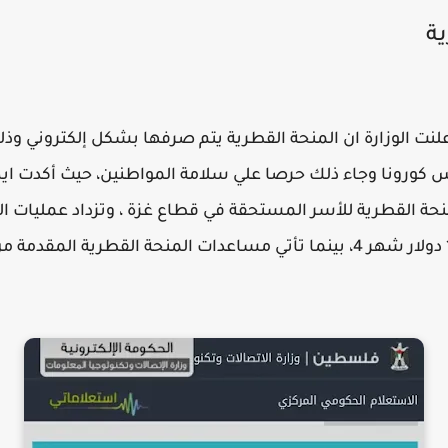
ة
منحة قطر2021, حيث اعلنت الوزارة ان المنحة القطرية يتم صرفها بشكل إلكترو
 كورونا وجاء ذلك حرصا علي سلامة المواطنين، حيث أكدت ايضا 
حة القطرية للأسر المستحقة في قطاع غزة ، وتزداد عمليات 
الحصول علي منحة قطر فحص 100 دولار شهر 4، بينما تأتي مساعدات المنحة القط