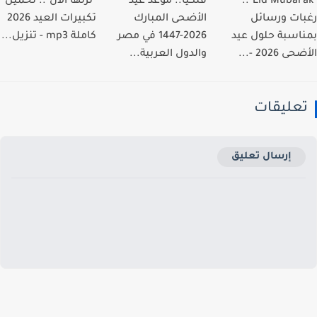
"Eid Mubarak"..
فلكيًا.. موعد عيد
"نزلها الان".. تحميل
ات ورسائل
الأضحى المبارك
تكبيرات العيد 2026
اسبة حلول عيد
2026-1447 في مصر
كاملة mp3 - تنزيل...
 2026 -...
والدول العربية...
عليقات
إرسال تعليق