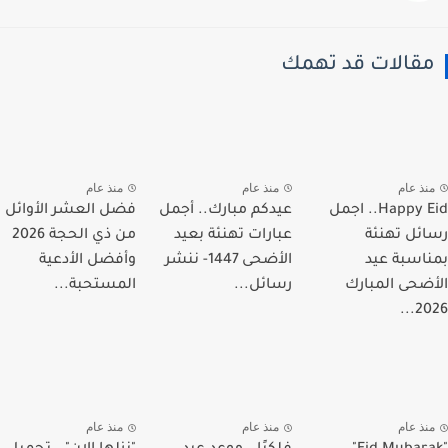
قالات قد تهمك
نذ عام
منذ عام
منذ عام
Happy Eid.. اجمل
عيدكم مبارك.. أجمل
فضل العشر الأوائل
ئل تهنئة
عبارات تهنئة بعيد
من ذي الحجة 2026
اسبة عيد
الأضحى 1447- ننشر
وأفضل الأدعية
ضحى المبارك
رسائل...
المستحبة...
202
نذ عام
منذ عام
منذ عام