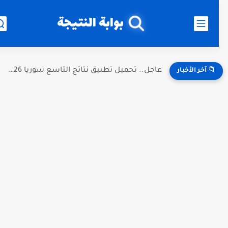
بوابة النتيجة
عاجل.. تحميل تطبيق نتائج التاسع سوريا 2026 آخر إصدار App...
📁 آخر الأخبار