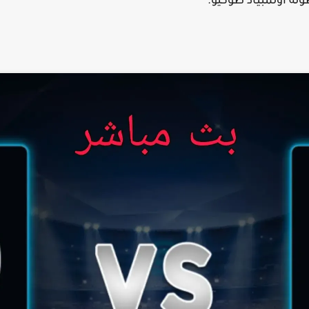
ولة اولمبياد طوكيو.