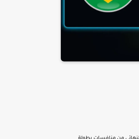
 بتاريخ اليوم 31 يوليو 2020 في اطار دور ربع النهائي من منافسات بطولة