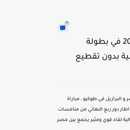
0
بث مباشر | مشاهدة مباراة مصر و البرازيل اليوم 31-07-2021 في بطولة
رازيل لايف ، يلا شوت Yalla shoot يوتيوب مشاهدة HD مباراة مصر و البرازيل في طوكيو ، مباراة
منتخب البرازيل في اطار دور ربع النهائي من منافسات
ر بجودة عالية لقاء قوي ومثير يجمع بين مصر