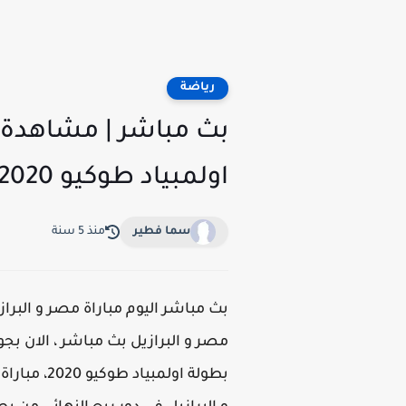
رياضة
اولمبياد طوكيو 2020 | يلا شوت يوتيوب HD الان بجودة عالية بدون تقطيع
سما فطير
منذ 5 سنة
بطولة اول