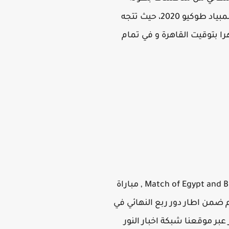
اولمبياد طوكيو 2020 ، اليوم يتلقي المنتخب الاولمبي مصر ضد نظيرة منتخب البرازيل في بطولة اولمبياد طوكيو 2020، حيث تتجه
ا بتوقيت القاهرة و في تمام
ماتش منتخب مصر ضد منتخب البرازيل بث مباشر يلا شوت الاسطورة ، Match of Egypt and Brazil live with HD quality , مباراة
ل بث مباشر اليوم ضمن اطار دور ربع النهائي في
مباشر عبر موقعنا شبكة اخبار النور