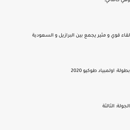
 كالتالي:
ء قوي و مثير يجمع بين البرازيل و السعودية
لة: اولمبياد طوكيو 2020
ولة: الثالثة