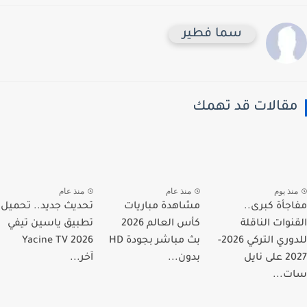
سما فطير
قالات قد تهمك
نذ يوم
منذ عام
منذ عام
جأة كبرى..
مشاهدة مباريات
تحديث جديد.. تحميل
نوات الناقلة
كأس العالم 2026
تطبيق ياسين تيفي
للدوري التركي 2026-
بث مباشر بجودة HD
Yacine TV 2026
2027 على نايل
بدون...
آخر...
...