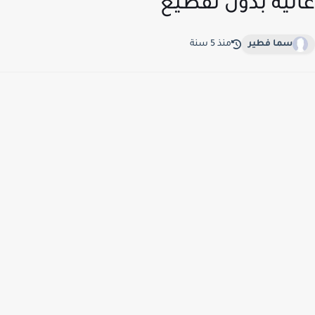
لية بدون تقطيع
سما فطير
منذ 5 سنة