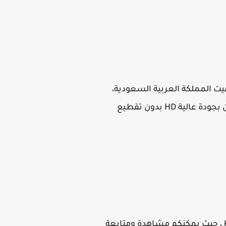
يت المملكة العربية السعودية،
موقع كورة ستار يوتيوب مشاهدة البث المباشر لاهم مباريات اليوم بين الاهلي و المصري لايف الان بجودة عالية HD بدون تقطيع
حيث تنقل مباراة الأهلي و المصري علي قناة اون تايم سبورت HD , وموقع كورة لايف koora live HD ، حيث يمكنكم مشاهدة ومتابعة