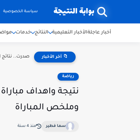
بوابة النتيجة
سياسة الخصوصية
أخبار عاجلة
الأخبار التعليمية
النتائج
خدمات
مواضي
صدرت.. نتائج اعتراضات ال
📁 آخر الأخبار
رياضة
وملخص المباراة
سما فطير
منذ 4 سنة