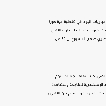
اريات اليوم في تغطية حية كورة
اون لاين koora online لايف الان بجودة عالية اليوم ، Al-Ahly vs Al-Masry match broadcast live in HD, كورة لايف رابط مباراة الاهلي و
المصري، Yalla shoot شاهد اهم مباريات اليوم والتي ستجمع بين نادي الاهلي ضد نظيرة نادي المصري ضمن الاسبوع ال 32 من
ضي، حيث تقام المباراة اليوم
ي ملعب ستاد الإسكندرية لمتابعة ومشاهدة
هد مباراة كرة القدم بين الاهلي و