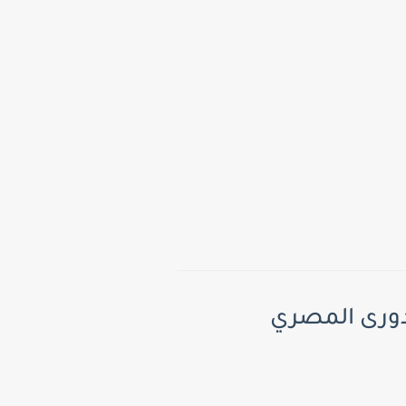
اهلي و المصري اليوم 20-08-2021 في الدورى المصري