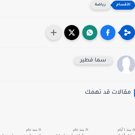
رياضة
سما فطير
قالات قد تهمك
 1 أيام
منذ عام
منذ عام