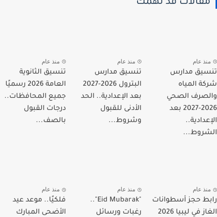
قالات قد تهمك
نذ عام
منذ عام
منذ عام
يق مدارس
تنسيق مدارس
تنسيق الثانوية
ة المياه
البترول 2026-2027
العامة 2026 رسميًا
صرف الصحي
بعد الإعدادية.. الحد
جميع المحافظات..
2026-2027 بعد
الأدنى للقبول
درجات القبول
دادية..
وشروط...
بالصف...
روط...
نذ عام
منذ عام
منذ عام
ط حجز أسطوانات
"Eid Mubarak"..
فلكيًا.. موعد عيد
الغاز في ليبيا 2026
رغبات ورسائل
الأضحى المبارك