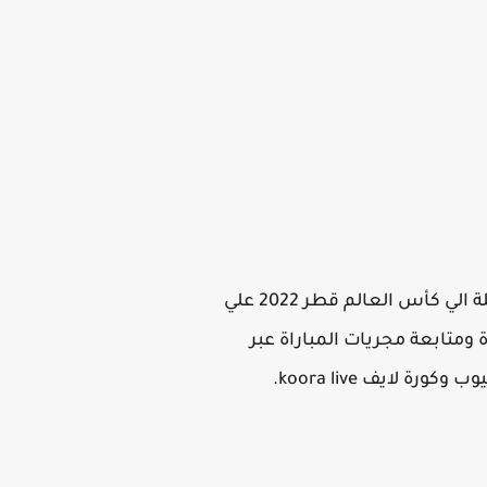
يلتقي اليوم منتخب تونس ضد منتخب موريتانيا بث مباشر بدون تقطيع في تصفيات افريقيا المؤهلة الي كأس العالم قطر 2022 علي
ة لايف koora live HD ، حيث يمكنكم مشاهدة ومتابعة مجريات المباراة عبر
لايف koora live.