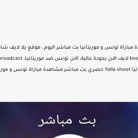
راة تونس و موريتانيا بث مباشر اليوم ، موقع يلا لايف شاهد 
تغطية حية كورة اون لاين online