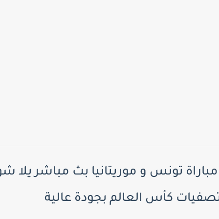
باراة تونس و موريتانيا بث مباشر يلا شو