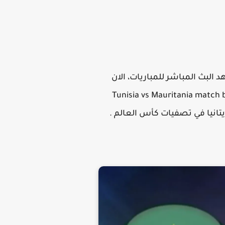
البث المباشر للمباريات، الان
koora  لايف الان بجودة عالية، الان تونس ضد موريتانيا، Tunisia vs Mauritania match broadcast