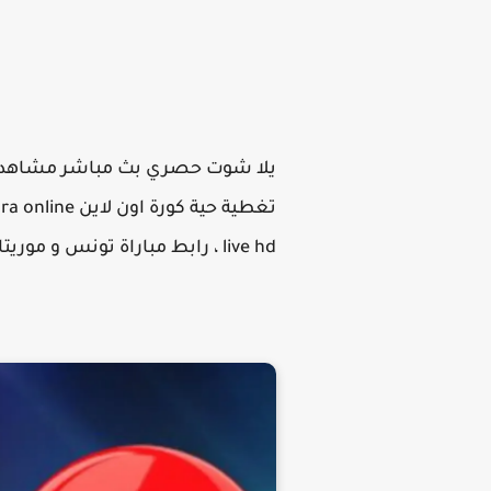
يلا شوت حصري بث مباشر مشاهدة مبا
live hd ، رابط مباراة تونس و موريتانيا Yalla shoot حصري بث مباشر مشاهدة مباراة تونس و موريتانيا في تصفيات كأس العالم .