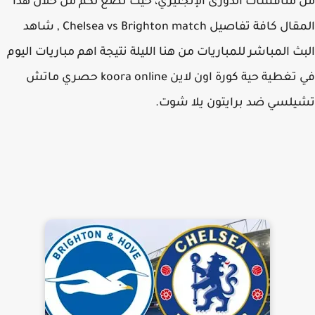
منافسات الدورى الإنجليزي، حيث نضع لكم من خلال هذا
المقال كافة تفاصيل Chelsea vs Brighton match , شاهد
ث المباشر للمباريات من هنا الليلة نتيجة اهم مباريات اليوم
في تغطية حية كورة اون لاين koora online حصري ماتش
لسي ضد برايتون يلا شوت.