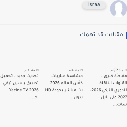
Israa
قالات قد تهمك
 2 أيام
منذ عام
منذ عام
جأة كبرى..
مشاهدة مباريات
تحديث جديد.. تحميل
نوات الناقلة
كأس العالم 2026
تطبيق ياسين تيفي
للدوري التركي 2026-
بث مباشر بجودة HD
Yacine TV 2026
2027 على نايل
بدون...
آخر...
...