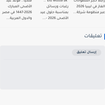
ط حجز أسطوانات
"Eid Mubarak"..
فلكيًا.. موعد عيد
الغاز في ليبيا 2026
رغبات ورسائل
الأضحى المبارك
 منظومة شركة...
بمناسبة حلول عيد
2026-1447 في مصر
الأضحى 2026 -...
والدول العربية...
عليقات
إرسال تعليق