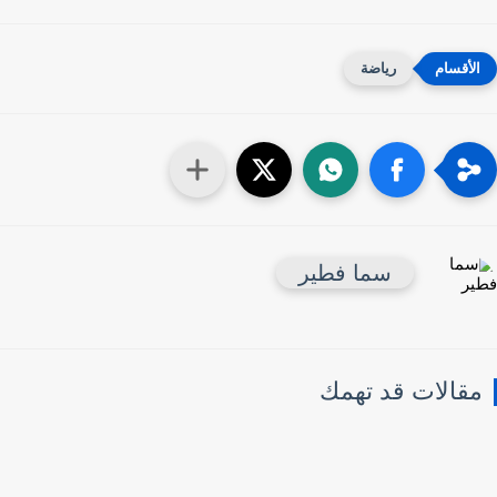
رياضة
سما فطير
قالات قد تهمك