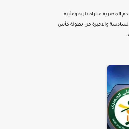
Al-Ahly vs Al-Ahly B , يترقب جماهير كرة القدم المصرية مباراة نارية ومثيرة
ة السادسة والاخيرة من بطولة كأس
.