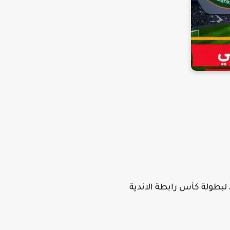
نك الاهلي علي قناة اون تايم سبورت 1 الناقل الحصري لبطولة كأس رابطة الاندية