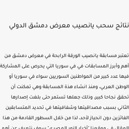
ائج سحب يانصيب معرض دمشق الدولي
بر مسابقة يانصيب الورقة الرابحة في معرض دمشق من
 وأبرز المسابقات في في سوريا التي يحرص على المشاركة
ا عدد كبير من المواطنين السوريين سواء في سوريا أو
طن العربي، ومنذ انشاء هذة المسابقة وهي تمكنت أن
ق نجاحا كبير، وذلك جعلها تستمر حتى بلغت إصدارها
اني بسبب مصداقيتها وشفافيتها في تحديد المتسابقين
ائزين دون انحياز لأحد، لذا من خلال السطور القادمة من هذا
قال في موقعنا "أخبار النور المصري" سوف نتعرف عن أهم