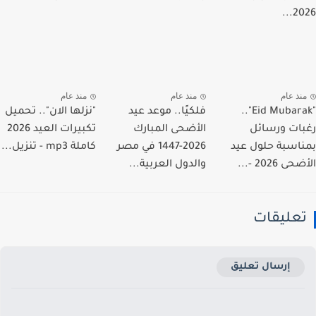
202
نذ عام
منذ عام
منذ عام
"Eid Mubarak"..
فلكيًا.. موعد عيد
"نزلها الان".. تحميل
ات ورسائل
الأضحى المبارك
تكبيرات العيد 2026
اسبة حلول عيد
2026-1447 في مصر
كاملة mp3 - تنزيل...
 2026 -...
والدول العربية...
عليقات
إرسال تعليق