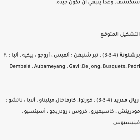
تشف. وهذا ينبغي أن تكون جيدة.
شكيل المتوقع
شلونة
(4-3-3) : تير شتيغن ؛ ألفيس ، أروجو ، بيكيه ، ألبا ؛ F.
De Jong، Busquets،؛ Dembélé ، Aubameyang ، Gavi
ال مدريد
(4-3-3) : كورتوا. كارفاخال،ميليتاو ، ألابا ، ناتشو ؛
ريتش ، كاسيميرو ، كروس ؛ رودريجو ، أسينسيو ،
نيسيوس