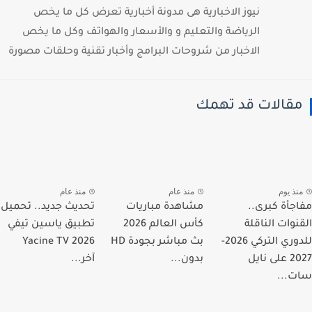
نيوز الاخبارية هى مدونة أخبارية تعرض كل ما يخص
الرياضة والتعليم و والأسعار والهواتف وكل ما يخص
الاخبار من شروحات البرامج وأخبار تقنية وحلقات مصورة
قالات قد تهمك
نذ يوم
منذ عام
منذ عام
جأة كبرى..
مشاهدة مباريات
تحديث جديد.. تحميل
نوات الناقلة
كأس العالم 2026
تطبيق ياسين تيفي
للدوري التركي 2026-
بث مباشر بجودة HD
Yacine TV 2026
2027 على نايل
بدون...
آخر...
...