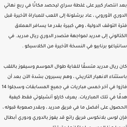
 انتصار كبير على غلطة سراي ليحصد مكانًا في ربع نهائي
وري الأوروبي ، عاد برشلونة إلى اللعب للمباراة الأخيرة قبل
ة التوقف الدولية ، وهي كبيرة بقدر ما يسافر العملاق
تالوني إلى مدريد لمواجهة متصدر الدوري ريال مدريد. في
تياغو برنابيو في النسخة الأخيرة من الكلاسيكو .
 ريال مدريد متسقًا للغاية طوال الموسم وسيفوز باللقب
تثناء الانهيار التاريخي ، وهم يسيرون بشدة الآن بعد أن
فازوا في آخر خمس مباريات في جميع المسابقات وسجلوا 14
ًا في تلك المباريات. يعرف كارلو أنشيلوتي فقط كيفية
صول على أفضل ما في فريق مدريد ، وبقدر صعوبة قبوله ،
 لوس بلانكوس فريق رائع قد يفوز بالدوري ودوري أبطال