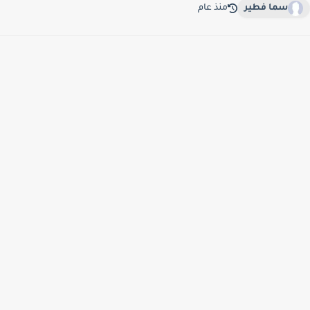
سما فطير
منذ عام