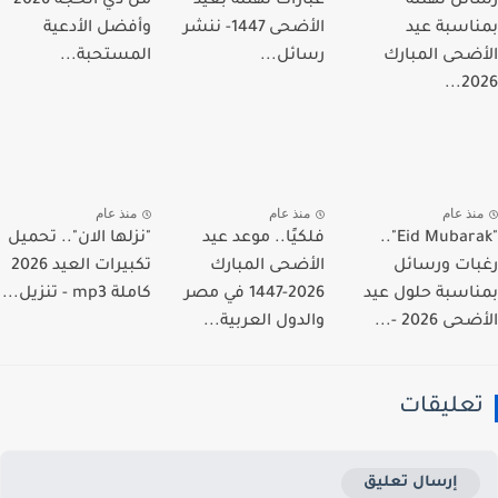
ئل تهنئة
عبارات تهنئة بعيد
من ذي الحجة 2026
اسبة عيد
الأضحى 1447- ننشر
وأفضل الأدعية
ضحى المبارك
رسائل...
المستحبة...
202
نذ عام
منذ عام
منذ عام
"Eid Mubarak"..
فلكيًا.. موعد عيد
"نزلها الان".. تحميل
ات ورسائل
الأضحى المبارك
تكبيرات العيد 2026
اسبة حلول عيد
2026-1447 في مصر
كاملة mp3 - تنزيل...
 2026 -...
والدول العربية...
عليقات
إرسال تعليق