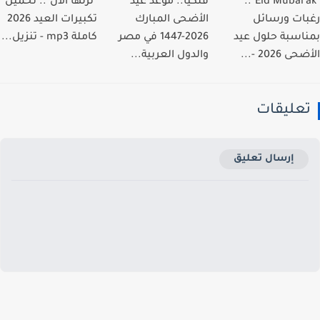
"Eid Mubarak"..
فلكيًا.. موعد عيد
"نزلها الان".. تحميل
ات ورسائل
الأضحى المبارك
تكبيرات العيد 2026
اسبة حلول عيد
2026-1447 في مصر
كاملة mp3 - تنزيل...
 2026 -...
والدول العربية...
عليقات
إرسال تعليق