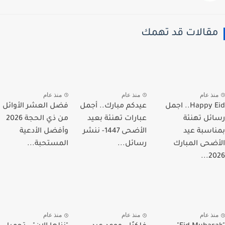
قالات قد تهمك
نذ عام
منذ عام
منذ عام
Happy Eid.. اجمل
عيدكم مبارك.. أجمل
فضل العشر الأوائل
ئل تهنئة
عبارات تهنئة بعيد
من ذي الحجة 2026
اسبة عيد
الأضحى 1447- ننشر
وأفضل الأدعية
ضحى المبارك
رسائل...
المستحبة...
202
نذ عام
منذ عام
منذ عام