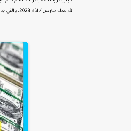
إخبارية وإقتصادية ولذا نقدم لكم ع
الأربعاء مارس / أذار 2023، والتي جاءت علي النحو التالي: