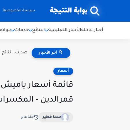
بوابة النتيجة
سياسة الخصوصية
أخبار عاجلة
الأخبار التعليمية
النتائج
خدمات
مواضي
صدرت.. نتائج اعتراضات ال
📁 آخر الأخبار
أسعار
قمرالدين - المكسرات
سما فطير
منذ عام