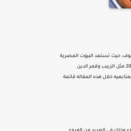
ت عن أسعار یامیش شهر رمضان 2026 في كارفور وأبو عوف، حيث تستعد البيوت المصرية
لاستقبال هذا شهر رمضان الكريم، كما يتسأل الكثير من المواطنين عن اسعار ياميش رمضان 2026 مثل الزبيب وقمر الدين
لمتابعيه خلال هذه المقاله قائمة
ياجات التي تهم العملاء وذلك في العديد من الفروع