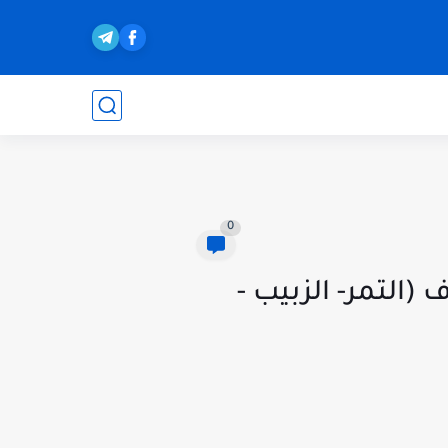
0
صر وأبو عوف (التمر- الزبيب -