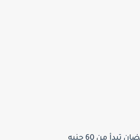
أسعار ياميش رمضان 2026 في أبو عوف.. بوكسات وشنط رمضان تبدأ من 60 جنيه