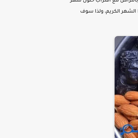
 أسعار الياميش التمر والزبيب وقمر الدين والمكسرات في معارض أهلا رمضان 2026، وبالتزامن مع اقتراب حلول شهر
خلال هذا الشهر الكريم، ولذا سوف