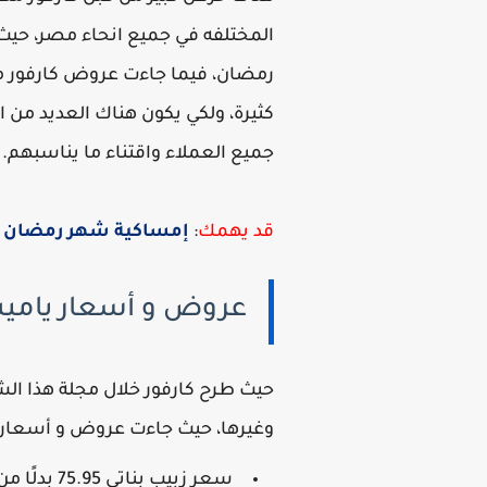
المختلفه في جميع انحاء مصر، حيث 
رمضان، فيما جاءت عروض كارفور مصر
كثيرة، ولكي يكون هناك العديد من ا
جميع العملاء واقتناء ما يناسبهم.
قد يهمك
:
إمساكية شهر رمضان 2026 وعدد ساعات الصيام
عروض و أسعار يامي
حيث طرح كارفور خلال مجلة هذا ال
وغيرها، حيث جاءت عروض و أسعار ك
سعر زبيب بناتي 75.95 بدلًا من 99.95 جنيها للكيلو الواحد.