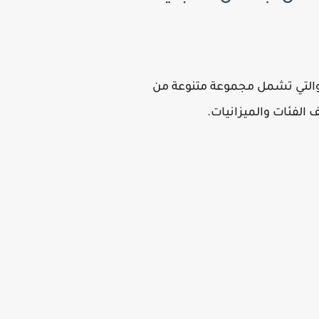
راب شهر رمضان المبارك، أعلنت سلسلة أبو عوف عن أحدث أسعار ياميش رمضان 2026، والتي تشمل مجموعة متنوعة من
الفئات والميزانيات.