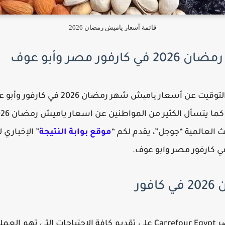
قائمة أسعار ياميش رمضان 2026
ر مصر وأبو عوف
يبحث الكثير من المواطنين في هذا التوقي
 العالمية “جوجل”، يقدم لكم “
موقع بوابة النتيجة
” الإخباري 
ور
هناك حرص كبير من قبل كارفور مصر Carrefour Egypt علي تقديم كافة الاحت