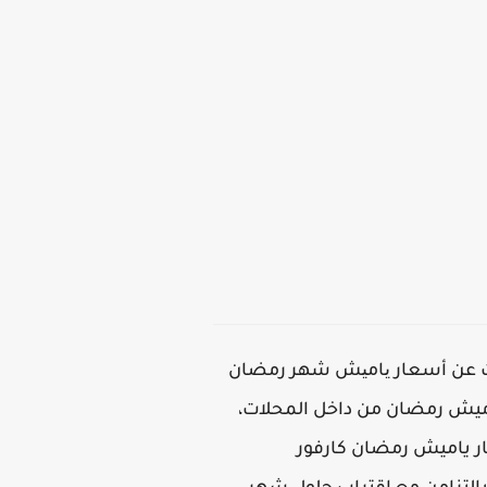
ذا التوقيت عن أسعار یامیش شهر رمضان
كم قائمة أسعار ياميش رمضان من داخل المحلات،
حلواني العبد 2026، ياميش رمضان 2026، قائمة أسعار ياميش رمضان كارفور