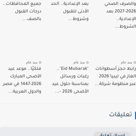
صرف الصحي
بعد الإعدادية.. الحد
جميع المحافظات..
2026-2027 بعد
الأدنى للقبول
درجات القبول
دادية..
وشروط...
بالصف...
روط...
نذ عام
منذ عام
منذ عام
ط حجز أسطوانات
"Eid Mubarak"..
فلكيًا.. موعد عيد
الغاز في ليبيا 2026
رغبات ورسائل
الأضحى المبارك
 منظومة شركة...
بمناسبة حلول عيد
2026-1447 في مصر
الأضحى 2026 -...
والدول العربية...
عليقات
إرسال تعليق