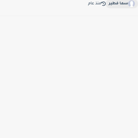
سما فطير
منذ عام