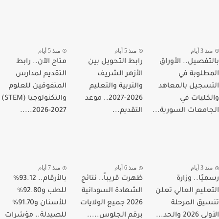
 3 أيام
منذ 5 أيام
منذ 5 أيام
تفصيل.. الأوراق
رابط التحويل بين
متاح الآن.. رابط
طلوبة في
الأزهر الشريف
التقديم لمدارس
سجيل بالمعاهد
والتربية والتعليم
المتفوقين للعلوم
كليات في
2026-2027.. موعد
والتكنولوجيا (STEM)
امعات السورية...
التقديم...
2026-2027.....
 3 أيام
منذ 6 أيام
منذ 7 أيام
يًا.. وزارة
ظهرت قريباً.. نتائج
بالأرقام.. 93.12%
عليم العالي تعلن
الشهادة السودانية
للطب و92.80%
يق المرحلة
2026 جميع الولايات
للأسنان و91.70%
20 والحد...
برقم الجلوس.....
للصيدلة.. مؤشرات