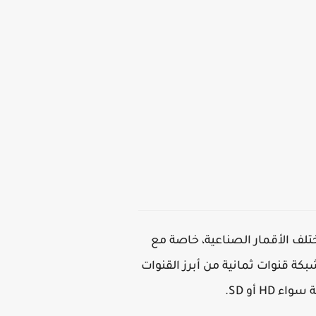
 البحث بشكل واسع عن تردد قناة ثمانية و تردد قنوات ثمانية 1 و2 و3 على مختلف الأقمار الصناعية، خاصة مع
كة قنوات ثمانية من أبرز القنوات
H أو SD.