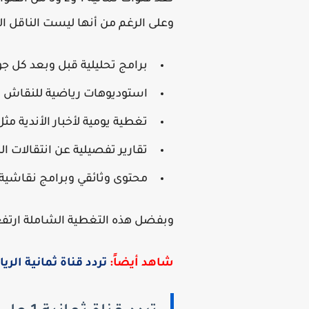
وعلى الرغم من أنها ليست الناقل ال
برامج تحليلية قبل وبعد كل جو
استوديوهات رياضية للنقاش ا
تغطية يومية لأخبار الأندية مثل 
تقارير تفصيلية عن انتقالات الل
محتوى وثائقي وبرامج نقاشية ع
وبفضل هذه التغطية الشاملة ارتفع مع
شاهد أيضاً:
تردد قناة ثمانية الرياضية 2025 علي 