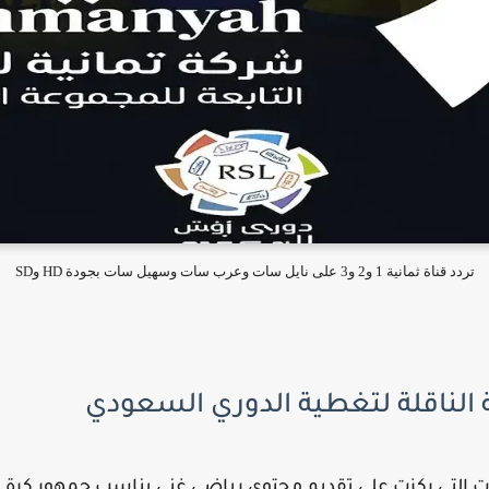
تردد قناة ثمانية 1 و2 و3 على نايل سات وعرب سات وسهيل سات بجودة HD وSD
 الناقلة لتغطية الدوري السعودي
انية 1 و2 و3 من القنوات التي ركزت على تقديم محتوى رياضي غني يناسب جمهور