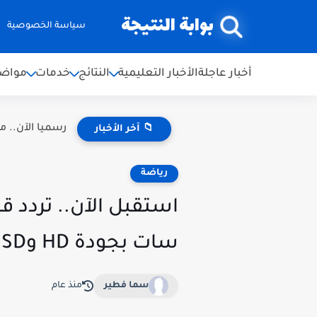
بوابة النتيجة
سياسة الخصوصية
أخبار عاجلة
الأخبار التعليمية
النتائج
خدمات
مواضي
رسميا الآن.. موعد نتائج ال
📁 آخر الأخبار
رياضة
سات بجودة HD وSD لمشاهدة الدوري السعودي للمحترفين 2025
سما فطير
منذ عام