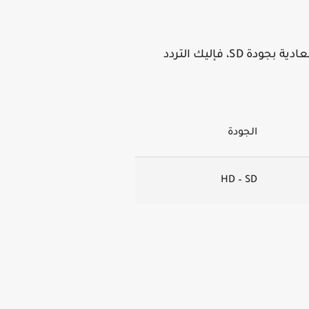
إذا كنت تبحث عن تردد قناة ثمانية نايل سات HD أو ترغب في مشاهدة القناة على أجهزة الرسيفر العادية بجودة SD، فإليك التردد
الجودة
HD – SD