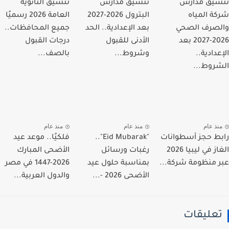
يق مدارس
تنسيق مدارس
تنسيق الثانوية
ة المياه
البترول 2026-2027
العامة 2026 رسميًا
صرف الصحي
بعد الإعدادية.. الحد
جميع المحافظات..
2026-2027 بعد
الأدنى للقبول
درجات القبول
دادية..
وشروط...
بالصف...
روط...
نذ عام
منذ عام
منذ عام
ط حجز أسطوانات
"Eid Mubarak"..
فلكيًا.. موعد عيد
الغاز في ليبيا 2026
رغبات ورسائل
الأضحى المبارك
 منظومة شركة...
بمناسبة حلول عيد
2026-1447 في مصر
الأضحى 2026 -...
والدول العربية...
عليقات