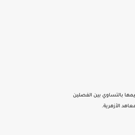
دي الأزهري للعام الدراسي كاملًا 500 درجة، يتم تقسيمها بالتساوي بين الفصلين